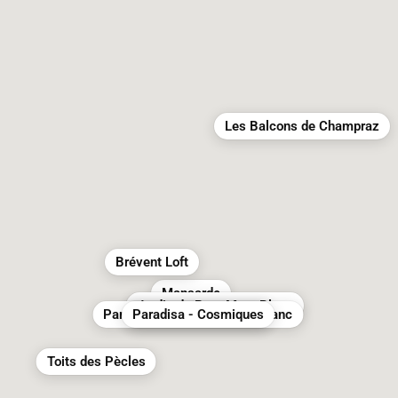
Les Balcons de Champraz
Brévent Loft
Mansarde
Jardin du Parc Mont Blanc
Paradisa - Terrasse Mont-Blanc
Paradisa - Cosmiques
Paradisa - Penthouse
Toits des Pècles